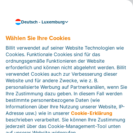
Deutsch - Luxemburg
Nahtlos und effizient arbeiten
Billit mit Ihrem Amazon-
Wählen Sie Ihre Cookies
Webshop verknüpfen
Billit verwendet auf seiner Website Technologien wie
Cookies. Funktionale Cookies sind für das
ordnungsgemäße Funktionieren der Website
Über webwinkelfacturen.nl können Sie ganz einfach
erforderlich und können nicht abgelehnt werden. Billit
eine Verknüpfung zwischen Billit und Ihrem
Amazon-
verwendet Cookies auch zur Verbesserung dieser
Webshop
herstellen. Auf diese Weise werden
Website und für andere Zwecke, wie z. B.
Bestellungen in Ihrem Online-Shop automatisch in
personalisierte Werbung auf Partnerkanälen, wenn Sie
digitale Rechnungen in Billit umgewandelt. Praktisch,
Ihre Zustimmung dazu geben. In diesem Fall werden
denn so sparen Sie Zeit, vermeiden Fehler und können
bestimmte personenbezogene Daten (wie
Ihre Rechnungen problemlos an Ihren Buchhalter oder
Informationen über Ihre Nutzung unserer Website, IP-
Steuerberater weiterleiten.
Adresse usw.) wie in unserer
Cookie-Erklärung
Sie können die Verknüpfung 30 Tage lang kostenlos
beschrieben verarbeitet. Sie können Ihre Zustimmung
testen. Danach wählen Sie einen
Tarif
, der sich nach
jederzeit über das Cookie-Management-Tool unten
der Anzahl der von Ihnen versendeten Rechnungen
auf unserer Website widerrufen.