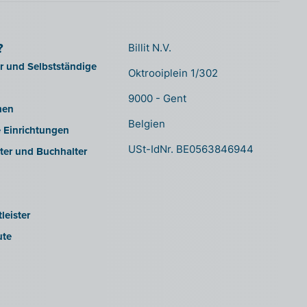
?
Billit N.V.
er und Selbstständige
Oktrooiplein 1/302
9000 - Gent
men
Belgien
e Einrichtungen
USt-IdNr. BE0563846944
ter und Buchhalter
leister
ute