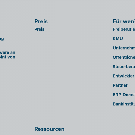
Preis
Für wen
Preis
Freiberufl
ng
KMU
Unterneh
ware an
int von
Öffentlich
Steuerbera
Entwickler
Partner
ERP-Dienst
Bankinstit
Ressourcen