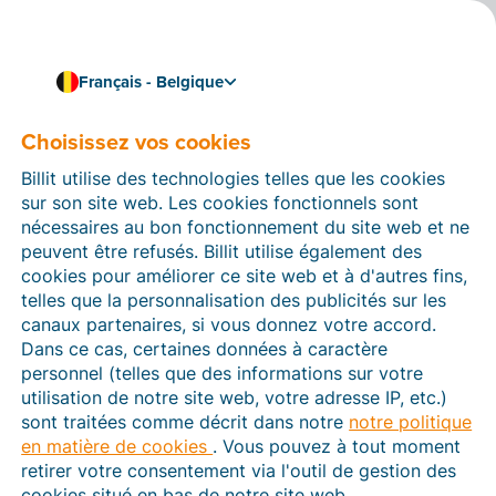
Français - Belgique
Liez Billit à votre logiciel de comptabilité
Créez un lien entre Billit
Choisissez vos cookies
et Exact Online
Billit utilise des technologies telles que les cookies
sur son site web. Les cookies fonctionnels sont
Importez automatiquement les factures électroniques
nécessaires au bon fonctionnement du site web et ne
structurées (UBL) depuis Billit en tant que propositions
peuvent être refusés. Billit utilise également des
de comptabilisation dans Exact Online. Importez vos
cookies pour améliorer ce site web et à d'autres fins,
données clients et fournisseurs depuis Exact
telles que la personnalisation des publicités sur les
Online. Importez les fichiers CODA depuis
canaux partenaires, si vous donnez votre accord.
Billit. Synchronisez les centres et les sources de coûts
Dans ce cas, certaines données à caractère
entre Billit et Exact Online.
personnel (telles que des informations sur votre
utilisation de notre site web, votre adresse IP, etc.)
sont traitées comme décrit dans notre
notre politique
en matière de cookies
. Vous pouvez à tout moment
retirer votre consentement via l'outil de gestion des
cookies situé en bas de notre site web.