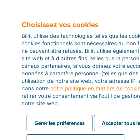
Choisissez vos cookies
Billit utilise des technologies telles que les co
cookies fonctionnels sont nécessaires au bon 
ne peuvent être refusés. Billit utilise égalemen
site web et à d'autres fins, telles que la person
canaux partenaires, si vous donnez votre acco
stions fréquemment po
données à caractère personnel (telles que des 
utilisation de notre site web, votre adresse IP,
ernant l'assistance à dis
dans notre
notre politique en matière de cooki
retirer votre consentement via l'outil de gesti
notre site web.
sistance à distance ?
us. Un de nos experts vous guidera par la suite.
Gérer les préférences
Accepter tous le
 activer l'assistance à distance ?