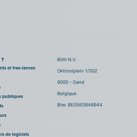
 ?
Billit N.V.
ts et free-lances
Oktrooiplein 1/302
9000 - Gand
s
Belgique
ns publiques
Btw: BE0563846944
ts
urs
s
rs de logiciels