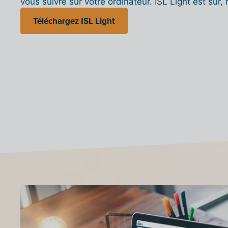
vous suivre sur votre ordinateur. ISL Light est sûr, r
Téléchargez ISL Light