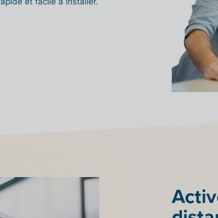
apide et facile à installer.
Activ
dista