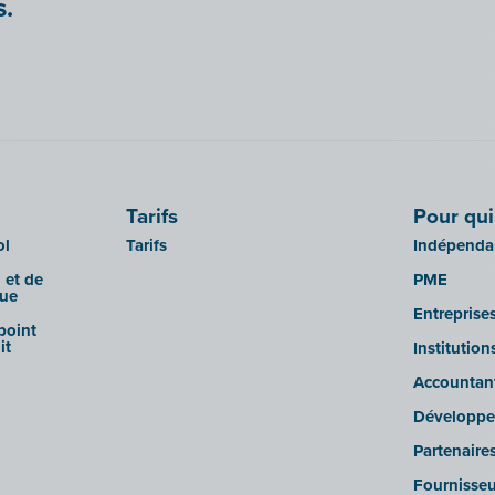
s.
Tarifs
Pour qui
ol
Tarifs
Indépendan
 et de
PME
que
Entreprise
 point
it
Institutio
Accountan
Développe
Partenaire
Fournisseu