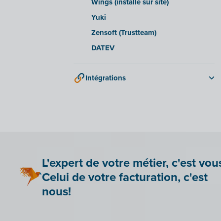
Wings (installé sur site)
Yuki
Zensoft (Trustteam)
DATEV
Intégrations
Adminpulse
Anlisa
Bancontact Pay Wero
Be Paid
Lier Billit à votre boutique en ligne
L'expert de votre métier, c'est vou
Bookingplanner by Stardekk
Celui de votre facturation, c'est
Car-Pass
nous!
Cashplannr
CEBEO