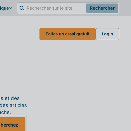
gique
Rechercher
Faites un essai gratuit
Login
ls et des
des articles
uche.
herchez