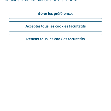
Gérer les préférences
Accepter tous les cookies facultatifs
Refuser tous les cookies facultatifs
Économisez
Liez facilement vos dossiers Billit à votre logiciel
de comptabilité grâce au compte comptable
gratuit de Billit.