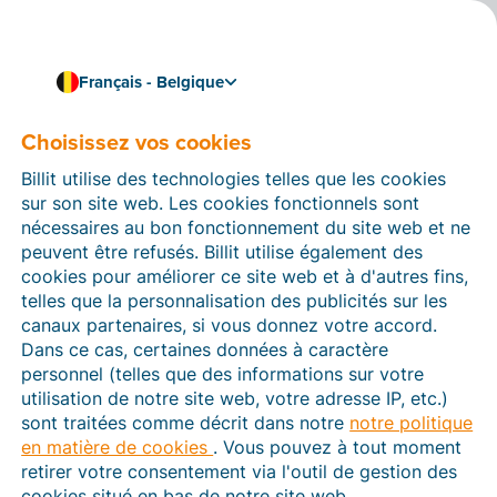
Français - Belgique
Liez Billit à votre logiciel de comptabilité
Liez Billit à Illicosoft
Choisissez vos cookies
Liez Billit à Illicosoft et importez automatiquement les
Billit utilise des technologies telles que les cookies
factures électroniques structurées et les fichiers CODA
sur son site web. Les cookies fonctionnels sont
depuis Billit. Importez vos données clients et
nécessaires au bon fonctionnement du site web et ne
fournisseurs ainsi que les comptes du grand livre via
peuvent être refusés. Billit utilise également des
un fichier CSV du logiciel de comptabilité dans Billit.
cookies pour améliorer ce site web et à d'autres fins,
telles que la personnalisation des publicités sur les
canaux partenaires, si vous donnez votre accord.
Dans ce cas, certaines données à caractère
personnel (telles que des informations sur votre
utilisation de notre site web, votre adresse IP, etc.)
sont traitées comme décrit dans notre
notre politique
en matière de cookies
. Vous pouvez à tout moment
retirer votre consentement via l'outil de gestion des
cookies situé en bas de notre site web.