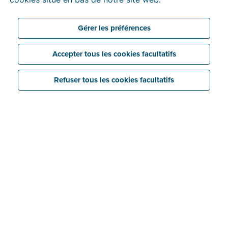
Gérer les préférences
Accepter tous les cookies facultatifs
Refuser tous les cookies facultatifs
Économisez
Liez facilement vos dossiers Billit à votre logiciel
de comptabilité grâce au compte comptable
gratuit de Billit.