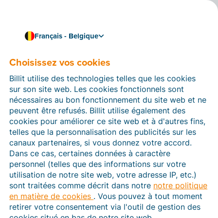
Français - Belgique
Liez Billit à votre logiciel de comptabilité
Liez Billit à Sage
Choisissez vos cookies
Liez Billit à Sage et importez automatiquement les
Billit utilise des technologies telles que les cookies
factures électroniques structurées (UBL) et les fichiers
sur son site web. Les cookies fonctionnels sont
CODA depuis Billit. Importez vos données clients et
nécessaires au bon fonctionnement du site web et ne
fournisseurs ainsi que les comptes du grand livre via
peuvent être refusés. Billit utilise également des
un fichier CSV du logiciel de comptabilité dans Billit.
cookies pour améliorer ce site web et à d'autres fins,
telles que la personnalisation des publicités sur les
canaux partenaires, si vous donnez votre accord.
Dans ce cas, certaines données à caractère
personnel (telles que des informations sur votre
utilisation de notre site web, votre adresse IP, etc.)
sont traitées comme décrit dans notre
notre politique
en matière de cookies
. Vous pouvez à tout moment
retirer votre consentement via l'outil de gestion des
cookies situé en bas de notre site web.