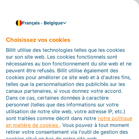
Français - Belgique
Liez Billit à votre logiciel de comptabilité
Liez Billit à Winbooks
Choisissez vos cookies
Connect - On Web
Billit utilise des technologies telles que les cookies
sur son site web. Les cookies fonctionnels sont
Liez Billit à Winbooks Connect - On Web et importez
nécessaires au bon fonctionnement du site web et ne
automatiquement les factures électroniques
peuvent être refusés. Billit utilise également des
structurées et les fichiers CODA depuis Billit. Importez
cookies pour améliorer ce site web et à d'autres fins,
vos données clients et fournisseurs ainsi que les
telles que la personnalisation des publicités sur les
comptes du grand livre via un fichier CSV du logiciel
canaux partenaires, si vous donnez votre accord.
de comptabilité dans Billit.
Dans ce cas, certaines données à caractère
personnel (telles que des informations sur votre
utilisation de notre site web, votre adresse IP, etc.)
sont traitées comme décrit dans notre
notre politique
en matière de cookies
. Vous pouvez à tout moment
retirer votre consentement via l'outil de gestion des
cookies situé en bas de notre site web.