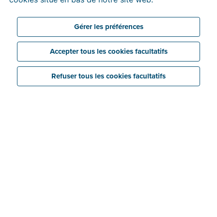
Gérer les préférences
Accepter tous les cookies facultatifs
Refuser tous les cookies facultatifs
Économisez
Liez facilement vos dossiers Billit à votre logiciel
de comptabilité grâce au compte comptable