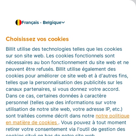
Français - Belgique
Liez Billit à votre logiciel de comptabilité
Liez Billit à Winbooks
Choisissez vos cookies
Liez Billit à Winbooks et importez automatiquement
Billit utilise des technologies telles que les cookies
les factures électroniques structurées et les fichiers
sur son site web. Les cookies fonctionnels sont
CODA depuis Billit.
nécessaires au bon fonctionnement du site web et ne
peuvent être refusés. Billit utilise également des
cookies pour améliorer ce site web et à d'autres fins,
telles que la personnalisation des publicités sur les
canaux partenaires, si vous donnez votre accord.
Dans ce cas, certaines données à caractère
personnel (telles que des informations sur votre
utilisation de notre site web, votre adresse IP, etc.)
sont traitées comme décrit dans notre
notre politique
en matière de cookies
. Vous pouvez à tout moment
retirer votre consentement via l'outil de gestion des
cookies situé en bas de notre site web.