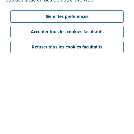
Gérer les préférences
Accepter tous les cookies facultatifs
Refuser tous les cookies facultatifs
Économisez
Liez facilement vos dossiers Billit à votre logiciel
de comptabilité grâce au compte comptable
gratuit de Billit.
Simplifiez
Le format électronique structuré garantit un