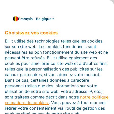
Français - Belgique
Avez-vous un compte bancaire avec ING ?
Liez Billit à ING et payez
Choisissez vos cookies
facilement vos factures
Billit utilise des technologies telles que les cookies
sur son site web. Les cookies fonctionnels sont
en ligne
nécessaires au bon fonctionnement du site web et ne
peuvent être refusés. Billit utilise également des
Vous avez un compte Business'Bank chez ING ? Grâce
cookies pour améliorer ce site web et à d'autres fins,
au nouveau lien entre Billit et ING, il est maintenant
telles que la personnalisation des publicités sur les
encore plus facile de lier votre compte bancaire dans
canaux partenaires, si vous donnez votre accord.
Billit. De plus, grâce à ce lien, vous pouvez facilement
Dans ce cas, certaines données à caractère
transférer les fichiers de paiement de Billit directement
personnel (telles que des informations sur votre
dans votre application ING Business'Bank.
utilisation de notre site web, votre adresse IP, etc.)
sont traitées comme décrit dans notre
notre politique
en matière de cookies
. Vous pouvez à tout moment
retirer votre consentement via l'outil de gestion des
cookies situé en bas de notre site web.