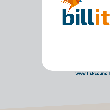
considérable. Il n’est
retaper ou, pire encor
chaussures à chaque clô
entrepreneurs ont la g
leurs clients en toute 
monde. »
Kit d'identificat
Fiskcouncil+
Mike Collier
Comptable / coas
www.fiskcouncil