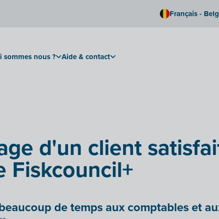
Français - Bel
i sommes nous ?
Aide & contact
e d'un client satisfai
e Fiskcouncil+
er beaucoup de temps aux comptables et a