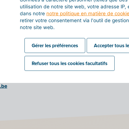
 plus nécessaire de scanner les documents, de les
utilisation de notre site web, votre adresse IP,
e, de les remettre au comptable dans une boîte à
dans notre
notre politique en matière de cooki
ture trimestrielle. De plus, grâce à Billit, les
retirer votre consentement via l'outil de gesti
arantie que leurs factures parviennent toujours à
notre site web.
sécurité et dans le bon format – partout dans le
Gérer les préférences
Accepter tous le
ion
Refuser tous les cookies facultatifs
socié
.be