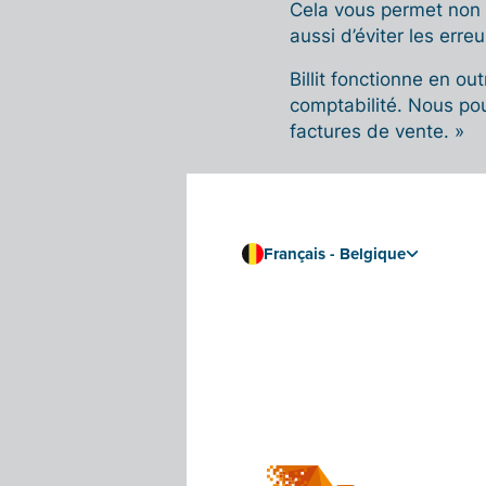
Cela vous permet non s
aussi d’éviter les erreu
Billit fonctionne en ou
comptabilité. Nous po
factures de vente. »
Un enthou
Français - Belgique
Mike a aussi vu grandi
vis-à-vis de Billit. «
qu’était exactement la 
commencé à l’utiliser e
rapidement », déclare
Et ces avantages sont
factures et en partag
numérique, les entrep