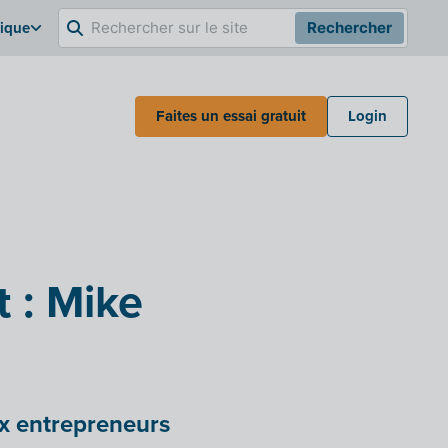
gique
Rechercher
Faites un essai gratuit
Login
t : Mike
ux entrepreneurs