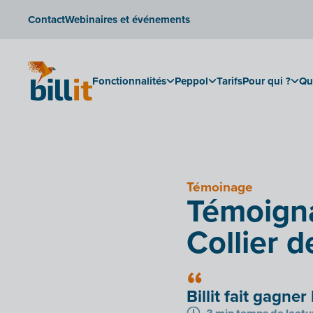
Contact
Webinaires et événements
Fonctionnalités
Peppol
Tarifs
Pour qui ?
Qu
Témoinage
Témoignag
Collier d
Billit fait gagn