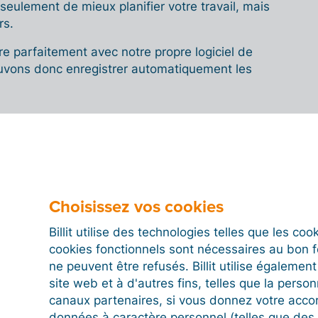
eulement de mieux planifier votre travail, mais
rs.
tre parfaitement avec notre propre logiciel de
uvons donc enregistrer automatiquement les
siasme grandissant
r progressivement l’enthousiasme de ses clients
 Avant, de nombreux entrepreneurs ne savaient pas ce
Choisissez vos cookies
facturation électronique, mais une fois qu’ils ont
t à connaître Billit, ils en ont vu les avantages très
Billit utilise des technologies telles que les co
 Mike.
cookies fonctionnels sont nécessaires au bon 
ne peuvent être refusés. Billit utilise égalemen
 nombreux : en préparant instantanément leurs
site web et à d'autres fins, telles que la person
eant leurs dossiers avec leur comptable sous forme
canaux partenaires, si vous donnez votre acco
reneurs peuvent eux aussi gagner un temps
données à caractère personnel (telles que des 