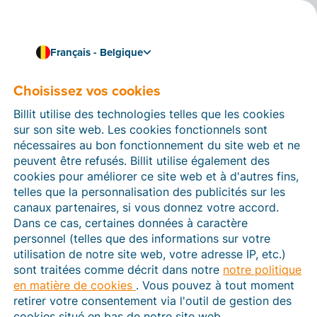
Français - Belgique
Choisissez vos cookies
Sécurité
Pourquoi de plus en plus
Billit utilise des technologies telles que les cookies
de services en ligne
sur son site web. Les cookies fonctionnels sont
nécessaires au bon fonctionnement du site web et ne
demandent-ils une
peuvent être refusés. Billit utilise également des
cookies pour améliorer ce site web et à d'autres fins,
vérification de votre
telles que la personnalisation des publicités sur les
canaux partenaires, si vous donnez votre accord.
identité ? (Et pourquoi
Dans ce cas, certaines données à caractère
Billit en demande-t-il
personnel (telles que des informations sur votre
utilisation de notre site web, votre adresse IP, etc.)
aussi une ?)
sont traitées comme décrit dans notre
notre politique
en matière de cookies
. Vous pouvez à tout moment
Vous l'avez sans doute remarqué : vous devez de plus
retirer votre consentement via l'outil de gestion des
en plus souvent
vérifier votre identité
avant de
cookies situé en bas de notre site web.