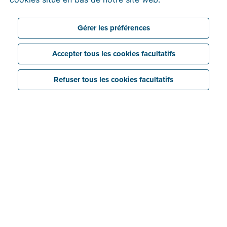
pouvoir utiliser un service en ligne. Ces vérifications
vous semblent peut-être fastidieuses, mais elles sont
pourtant bien utiles. Elles renforcent non seulement la
Gérer les préférences
protection de vos données, mais rendent aussi
l'expérience en ligne des autres utilisateurs beaucoup
Accepter tous les cookies facultatifs
plus sûre
. Petite explication.
3 min temps de lecture
Refuser tous les cookies facultatifs