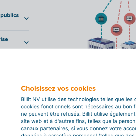
publics
tronique au
rise
’agit de la
our le B2B
 factures.
vienne dans un
une par une.
ses qui
peuvent
ages. Cette
 les factures
Choisissez vos cookies
t entrepreneur
ur
Billit NV utilise des technologies telles que le
 entreprise
r la première
cookies fonctionnels sont nécessaires au bon 
eforme est
 la grande
ne peuvent être refusés. Billit utilise égalemen
trer sur un
site web et à d'autres fins, telles que la person
ronique pour
re.
canaux partenaires, si vous donnez votre acco
 mis en place
 par Peppol en
données à caractère personnel (telles que des 