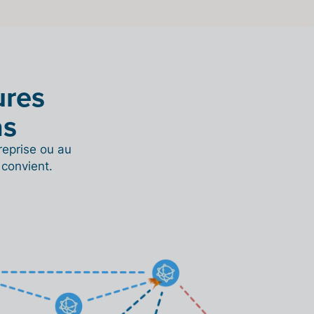
ures
as
reprise ou au
convient.