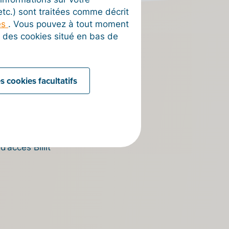
 etc.) sont traitées comme décrit
es
. Vous pouvez à tout moment
on des cookies situé en bas de
nique
s cookies facultatifs
ira de
el.
’accès Billit