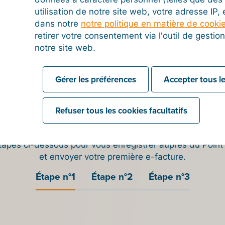
utilisation de notre site web, votre adresse IP,
dans notre
notre politique en matière de cooki
pol sont
retirer votre consentement via l'outil de gesti
olautoriteit
notre site web.
fiés NPa
.
yer une facture électro
Gérer les préférences
Accepter tous le
aux Pays-Bas
Refuser tous les cookies facultatifs
us souhaitez envoyer une facture via Peppol, il vous suff
ous
enregistrer
auprès d'un
Point d'accès Peppol offici
tapes ci-dessous pour vous enregistrer auprès du Point d
et envoyer votre première e-facture.
Étape n°1
Étape n°2
Étape n°3