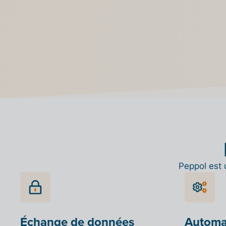
connaissez pas, vous le trouverez dans
cette b
données
Peppol est 
Échange de données
Automat