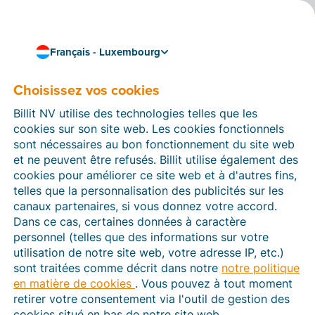
Français - Luxembourg
Possibilités par Logiciel
Choisissez vos cookies
comptable
Billit NV utilise des technologies telles que les
cookies sur son site web. Les cookies fonctionnels
sont nécessaires au bon fonctionnement du site web
Billit propose différentes options pour relier les
et ne peuvent être refusés. Billit utilise également des
fichiers de vos entrepreneurs à votre logiciel de
cookies pour améliorer ce site web et à d'autres fins,
comptabilité. Par exemple, vous pouvez importer sans
telles que la personnalisation des publicités sur les
effort des factures électroniques structurées (UBL) de
canaux partenaires, si vous donnez votre accord.
Billit dans votre logiciel de comptabilité pour un
Dans ce cas, certaines données à caractère
traitement facile et sans erreur.
personnel (telles que des informations sur votre
utilisation de notre site web, votre adresse IP, etc.)
sont traitées comme décrit dans notre
notre politique
en matière de cookies
. Vous pouvez à tout moment
Importer des factures via les
retirer votre consentement via l'outil de gestion des
cookies situé en bas de notre site web.