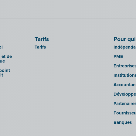
Tarifs
Pour qui
ol
Tarifs
Indépendan
 et de
PME
que
Entreprise
 point
it
Institutio
Accountan
Développe
Partenaire
Fournisseu
Banques