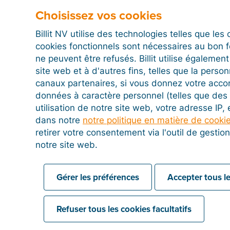
Choisissez vos cookies
Créez un compte
Billit NV utilise des technologies telles que le
cookies fonctionnels sont nécessaires au bon 
Billit
ne peuvent être refusés. Billit utilise égalemen
site web et à d'autres fins, telles que la person
Testez gratuitement toutes les
canaux partenaires, si vous donnez votre acco
fonctions de Billit pendant 15 jours.
données à caractère personnel (telles que des 
utilisation de notre site web, votre adresse IP,
dans notre
notre politique en matière de cooki
Faites un essai gratuit pendant
retirer votre consentement via l'outil de gesti
15 jours
notre site web.
Gérer les préférences
Accepter tous le
Refuser tous les cookies facultatifs