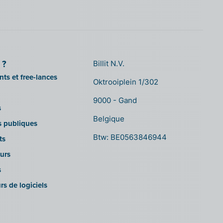
 ?
Billit N.V.
ts et free-lances
Oktrooiplein 1/302
9000 - Gand
s
Belgique
ns publiques
Btw: BE0563846944
ts
urs
s
rs de logiciels