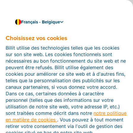
Français - Belgique
Travaillez de manière fluide et efficace
Liez Billit à votre
Choisissez vos cookies
boutique en ligne
Billit utilise des technologies telles que les cookies
sur son site web. Les cookies fonctionnels sont
WooCommerce
nécessaires au bon fonctionnement du site web et ne
peuvent être refusés. Billit utilise également des
Avec webwinkelfacturen.nl, vous pouvez facilement
cookies pour améliorer ce site web et à d'autres fins,
créer un lien entre Billit et votre
boutique en ligne
telles que la personnalisation des publicités sur les
WooCommerce
. Les commandes passées dans votre
canaux partenaires, si vous donnez votre accord.
e-shop sont donc automatiquement converties en
Dans ce cas, certaines données à caractère
factures numériques dans Billit. Une solution pratique
personnel (telles que des informations sur votre
qui vous aidera à gagner du temps, à éviter les erreurs
utilisation de notre site web, votre adresse IP, etc.)
et à partager facilement vos factures avec votre
sont traitées comme décrit dans notre
notre politique
comptable.
en matière de cookies
. Vous pouvez à tout moment
retirer votre consentement via l'outil de gestion des
Vous pouvez essayer l’association gratuitement
cookies situé en bas de notre site web.