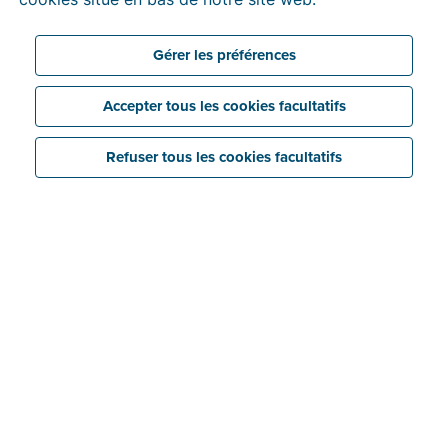
pendant 30 jours. Ensuite, vous pourrez choisir un
tarif en
fonction du nombre de factures que vous
Gérer les préférences
envoyez.
Accepter tous les cookies facultatifs
Refuser tous les cookies facultatifs