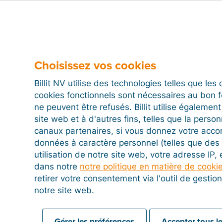
satisfaisante.
 et négociation
Choisissez vos cookies
ement de factures impayées, le mot-clé est
ert à la négociation et envisagez les possibilités d’un
Billit NV utilise des technologies telles que le
acceptable par les deux parties. Dans certains cas,
cookies fonctionnels sont nécessaires au bon 
 deux tu l’auras !
ne peuvent être refusés. Billit utilise égalemen
site web et à d'autres fins, telles que la person
canaux partenaires, si vous donnez votre acco
 la relation client
données à caractère personnel (telles que des 
utilisation de notre site web, votre adresse IP,
dans notre
notre politique en matière de cooki
on de factures impayées peut être une démarche
retirer votre consentement via l'outil de gesti
hage, il est important de maintenir une bonne
notre site web.
s preuve d’empathie et montrez-vous respectueux
 Cela pourrait s’avérer payant lors de transactions
Gérer les préférences
Accepter tous le