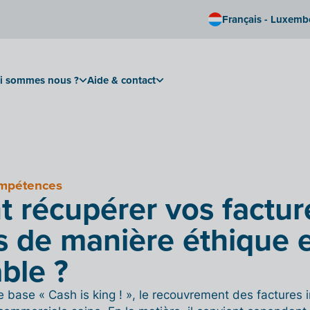
Français - Luxem
i sommes nous ?
Aide & contact
ompétences
récupérer vos factur
 de manière éthique 
ble ?
e base « Cash is king ! », le recouvrement des factures 