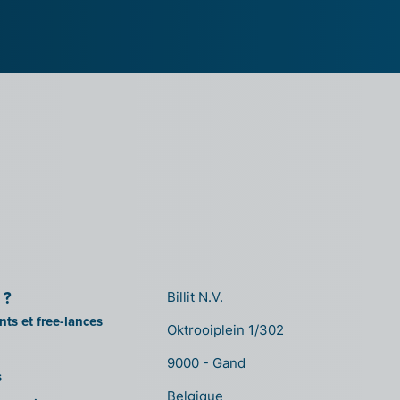
 ?
Billit N.V.
ts et free-lances
Oktrooiplein 1/302
9000 - Gand
s
Belgique