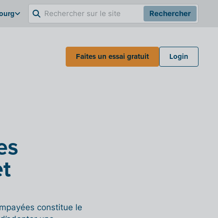
bourg
Rechercher
Faites un essai gratuit
Login
es
et
impayées constitue le