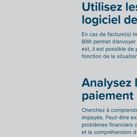
Utilisez l
logiciel d
En cas de facture(s) im
Billit permet d’envoye
est, il est possible d
fonction de la situatio
Analysez 
paiement
Cherchez à comprendre
impayée. Peut-être exi
problèmes financiers d
et la compréhension d