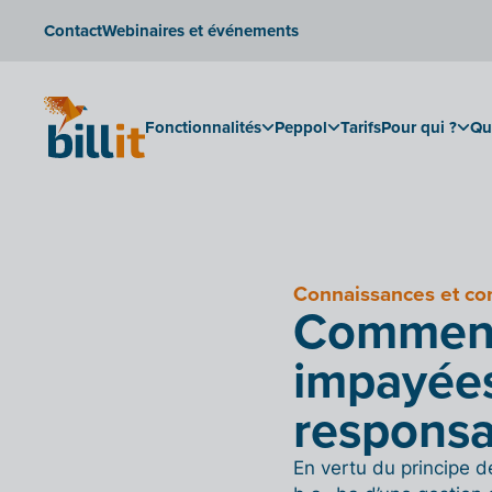
Contact
Webinaires et événements
Fonctionnalités
Peppol
Tarifs
Pour qui ?
Qu
Connaissances et c
Comment 
impayées
responsa
En vertu du principe d