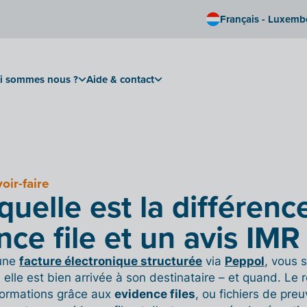
Français - Luxem
i sommes nous ?
Aide & contact
oir-faire
quelle est la différenc
ce file et un avis IMR
une
facture électronique structurée
via
Peppol
, vous 
i elle est bien arrivée à son destinataire – et quand. L
formations grâce aux
evidence files
, ou fichiers de pre