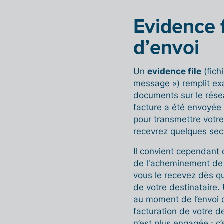
Evidence f
d’envoi
Un
evidence file
(fich
message ») remplit ex
documents sur le résea
facture a été envoyée 
pour transmettre votre
recevrez quelques sec
Il convient cependant 
de l'acheminement de 
vous le recevez dès q
de votre destinataire.
au moment de l’envoi d
facturation de votre d
n’est plus engagée : c