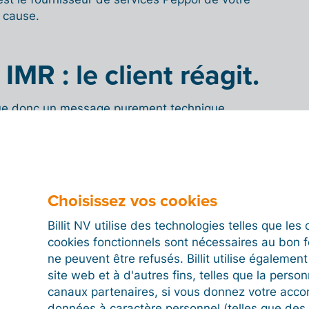
n cause.
MR : le client réagit.
itue donc un message purement technique
otre document. Il ne vous dit pas si votre client a
 facture. Pour le savoir, le réseau Peppol prévoit un
s : les
avis de statut
.
elle est «
Invoice Message Response
», ou
IMR
(on
Choisissez vos cookies
ion abrégée « Invoice Response »). En envoyant un
donne un
feed-back détaillé
sur votre facture sous la
Billit NV utilise des technologies telles que le
t donc le client qui déclenche l’envoi de cet avis en
cookies fonctionnels sont nécessaires au bon 
ctions dans son logiciel de facturation.
ne peuvent être refusés. Billit utilise égalemen
site web et à d'autres fins, telles que la person
communiquer les statuts suivants :
canaux partenaires, si vous donnez votre acco
acknowledgement - AB)
données à caractère personnel (telles que des 