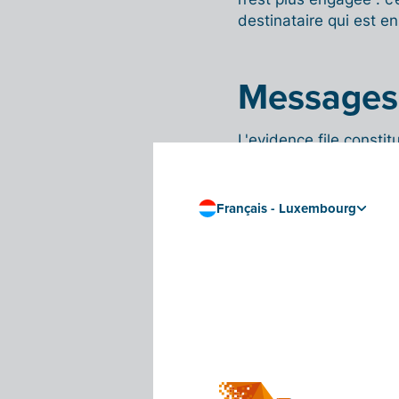
destinataire qui est e
Messages I
L'evidence file const
concernant l’envoi de v
effectivement traité la
autre type de message
Français - Luxembourg
Leur désignation offici
trouve parfois la vers
IMR, le destinataire 
forme d’un statut. C’es
effectuant certaines a
Les avis IMR peuvent 
Reçu (message 
·