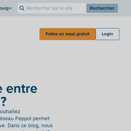
bourg
Rechercher
Faites un essai gratuit
Login
e entre
 ?
souhaitez
e réseau Peppol permet
uve. Dans ce blog, nous