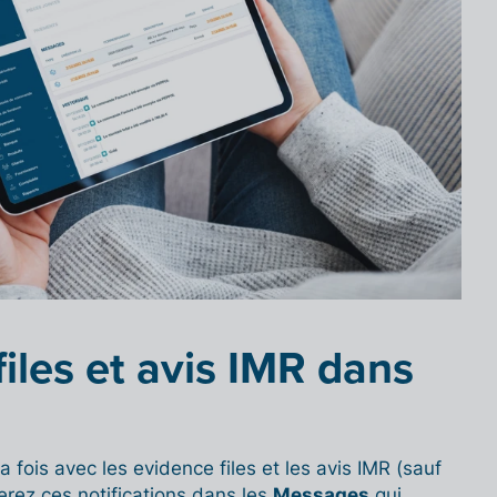
iles et avis IMR dans
la fois avec les evidence files et les avis IMR (sauf
rez ces notifications dans les
Messages
qui