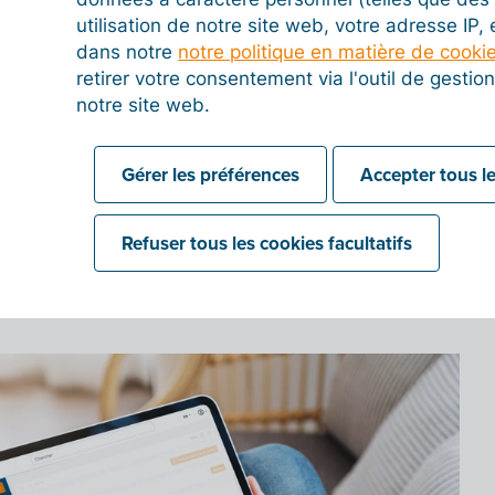
utilisation de notre site web, votre adresse IP,
 process – IP)
dans notre
notre politique en matière de cooki
retirer votre consentement via l'outil de gesti
ed – AP)
notre site web.
– RE), avec le motif du rejet, par exemple : numéro
correct
Gérer les préférences
Accepter tous le
plémentaires nécessaires (under query - UQ)
Refuser tous les cookies facultatifs
ditions (conditionally accepted - CA)