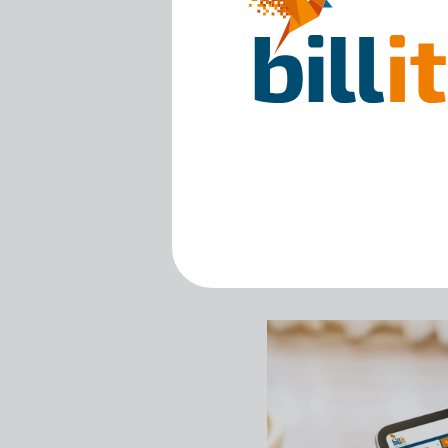
En traitement (in
·
Accepté (accept
·
Rejeté (rejected 
·
de commande in
Informations sup
·
Accepté sous con
·
Payé (paid – PD)
·