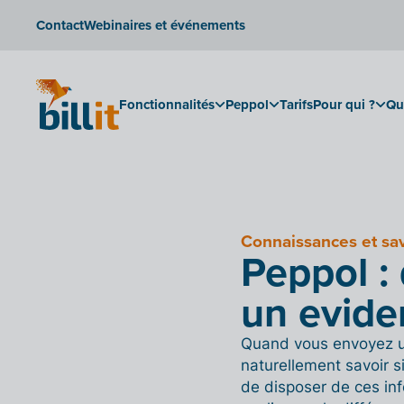
Contact
Webinaires et événements
Fonctionnalités
Peppol
Tarifs
Pour qui ?
Qu
Connaissances et sav
Peppol : 
un eviden
Quand vous envoyez 
naturellement savoir s
de disposer de ces in