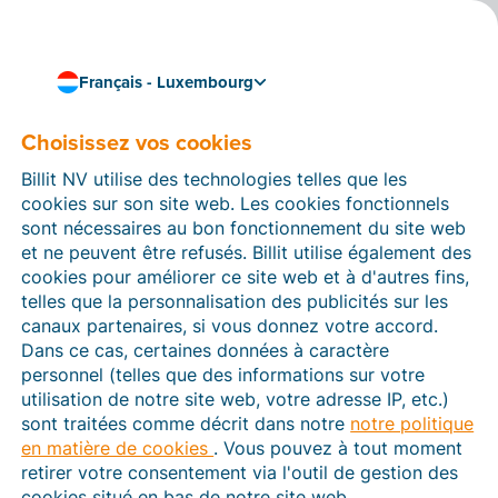
Français - Luxembourg
Choisissez vos cookies
Entreprendre
Qu’est-ce que le flux de
Billit NV utilise des technologies telles que les
trésorerie (cash-flow) de
cookies sur son site web. Les cookies fonctionnels
sont nécessaires au bon fonctionnement du site web
votre entreprise ? Et
et ne peuvent être refusés. Billit utilise également des
cookies pour améliorer ce site web et à d'autres fins,
comment le gérer au
telles que la personnalisation des publicités sur les
canaux partenaires, si vous donnez votre accord.
mieux ?
Dans ce cas, certaines données à caractère
personnel (telles que des informations sur votre
Le
flux de trésorerie (cash-flow)
est un peu l’artère
utilisation de notre site web, votre adresse IP, etc.)
vitale de votre entreprise. Il est donc essentiel pour
sont traitées comme décrit dans notre
notre politique
toute entreprise, quelle que soit sa taille ou le secteur
en matière de cookies
. Vous pouvez à tout moment
dans lequel elle opère. Mais qu'est-ce que le cash-
retirer votre consentement via l'outil de gestion des
flow exactement, comment le calculer et comment
cookies situé en bas de notre site web.