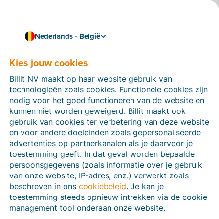
Nederlands - België
Sluit je organisatie aan op het Billit Access Point
Peppol- en e-
Kies jouw cookies
facturatieoplossingen
Billit NV maakt op haar website gebruik van
technologieën zoals cookies. Functionele cookies zijn
voor openbare
nodig voor het goed functioneren van de website en
instellingen
kunnen niet worden geweigerd. Billit maakt ook
gebruik van cookies ter verbetering van deze website
Met onze oplossingen vereenvoudig je de
en voor andere doeleinden zoals gepersonaliseerde
facturatieprocessen voor jouw publieke organisatie.
advertenties op partnerkanalen als je daarvoor je
Maak gebruik van ons
online platform
of koppel jouw
toestemming geeft. In dat geval worden bepaalde
software met het
Billit Access Point
om digitale
persoonsgegevens (zoals informatie over je gebruik
facturen veilig en conform de geldende internationale
van onze website, IP-adres, enz.) verwerkt zoals
standaarden te verzenden en te ontvangen.
beschreven in ons
cookiebeleid
. Je kan je
toestemming steeds opnieuw intrekken via de cookie
Probeer gratis
management tool onderaan onze website.