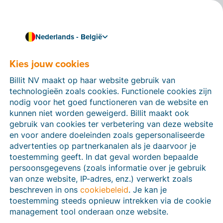
Nederlands - België
Download onze folders en optimaliseer je facturatie
Billit brochures
Kies jouw cookies
Wil je meer weten over hoe Billit je bedrijf kan
Billit NV maakt op haar website gebruik van
ondersteunen bij het vereenvoudigen van je
technologieën zoals cookies. Functionele cookies zijn
facturatieproces? Download onze informatieve folders
nodig voor het goed functioneren van de website en
hieronder voor een diepgaande kijk op onze functies,
kunnen niet worden geweigerd. Billit maakt ook
integraties en meer.
gebruik van cookies ter verbetering van deze website
en voor andere doeleinden zoals gepersonaliseerde
advertenties op partnerkanalen als je daarvoor je
toestemming geeft. In dat geval worden bepaalde
persoonsgegevens (zoals informatie over je gebruik
van onze website, IP-adres, enz.) verwerkt zoals
beschreven in ons
cookiebeleid
. Je kan je
toestemming steeds opnieuw intrekken via de cookie
management tool onderaan onze website.