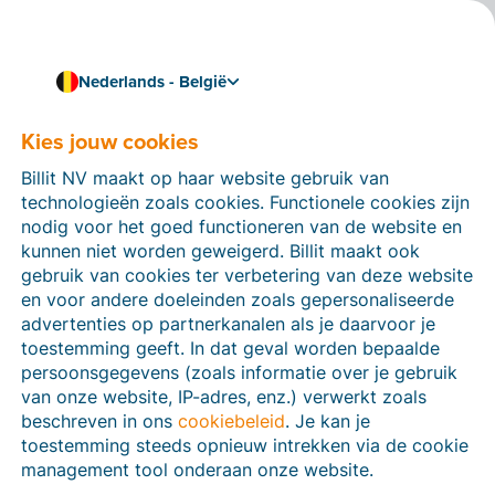
Nederlands - België
Uitgaven
Verwerk je inkomende
Kies jouw cookies
facturen en bonnetjes
Billit NV maakt op haar website gebruik van
technologieën zoals cookies. Functionele cookies zijn
automatisch en typ geen
nodig voor het goed functioneren van de website en
data meer over.
kunnen niet worden geweigerd. Billit maakt ook
gebruik van cookies ter verbetering van deze website
Automatiseer je hele uitgavenflow van ontvangen
en voor andere doeleinden zoals gepersonaliseerde
factuur tot betaling. Laat je inkomende facturen en
advertenties op partnerkanalen als je daarvoor je
bonnetjes automatisch toekomen in Billit of scan ze
toestemming geeft. In dat geval worden bepaalde
met de app. De slimme software leest alles uit zodat
persoonsgegevens (zoals informatie over je gebruik
jij enkel nog moet controleren.
van onze website, IP-adres, enz.) verwerkt zoals
beschreven in ons
cookiebeleid
. Je kan je
Probeer gratis
toestemming steeds opnieuw intrekken via de cookie
management tool onderaan onze website.