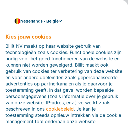
Nederlands - België
Kies jouw cookies
Hoe kunnen we je helpen?
Help-artikelen
Billit NV maakt op haar website gebruik van
technologieën zoals cookies. Functionele cookies zijn
Op deze sectie van de Billit-website vind je
nodig voor het goed functioneren van de website en
handleidingen en informatie over alle functies in Billit.
kunnen niet worden geweigerd. Billit maakt ook
Je kan help-artikelen vinden via de zoekfunctie of via
gebruik van cookies ter verbetering van deze website
de menu-structuur links.
en voor andere doeleinden zoals gepersonaliseerde
advertenties op partnerkanalen als je daarvoor je
Zoek
toestemming geeft. In dat geval worden bepaalde
persoonsgegevens (zoals informatie over je gebruik
van onze website, IP-adres, enz.) verwerkt zoals
beschreven in ons
cookiebeleid
. Je kan je
Peppol
toestemming steeds opnieuw intrekken via de cookie
management tool onderaan onze website.
Verplichte e-facturatie via Peppol januari 2026