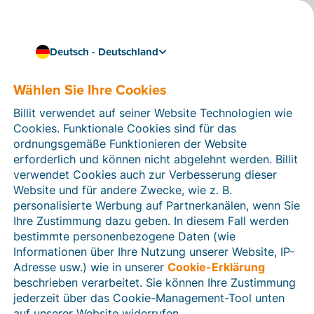
Deutsch - Deutschland
Nahtlos und effizient arbeiten
Billit mit Bancontact
Wählen Sie Ihre Cookies
Pay/Wero verknüpfen
Billit verwendet auf seiner Website Technologien wie
Cookies. Funktionale Cookies sind für das
Verknüpfen Sie Billit mit
Bancontact Pay/Wero
und
ordnungsgemäße Funktionieren der Website
fügen Sie automatisch QR-Codes auf Ihren
erforderlich und können nicht abgelehnt werden. Billit
Rechnungen ein. Ihre Kunden können Ihre Rechnungen
verwendet Cookies auch zur Verbesserung dieser
ganz einfach mit der Bancontact Pay/Wero-App
Website und für andere Zwecke, wie z. B.
bezahlen, und die automatische Zahlungsprüfung
personalisierte Werbung auf Partnerkanälen, wenn Sie
erledigt den Rest. Auf diese Weise machen Sie es nicht
Ihre Zustimmung dazu geben. In diesem Fall werden
nur Ihren Kunden, sondern auch sich selbst leicht.
bestimmte personenbezogene Daten (wie
Informationen über Ihre Nutzung unserer Website, IP-
Adresse usw.) wie in unserer
Cookie-Erklärung
beschrieben verarbeitet. Sie können Ihre Zustimmung
jederzeit über das Cookie-Management-Tool unten
auf unserer Website widerrufen.