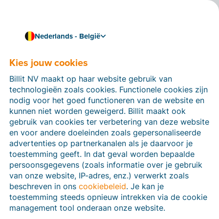
Nederlands - België
Werk naadloos efficiënt
Koppel Billit met
Kies jouw cookies
Bancontact Pay/Wero
Billit NV maakt op haar website gebruik van
technologieën zoals cookies. Functionele cookies zijn
Koppel Billit met
Bancontact Pay/Wero
en zet
nodig voor het goed functioneren van de website en
automatisch QR-codes op je facturen. Je klanten
kunnen niet worden geweigerd. Billit maakt ook
kunnen je facturen eenvoudig betalen met de
gebruik van cookies ter verbetering van deze website
Bancontact Pay/Wero-app, de automatische
en voor andere doeleinden zoals gepersonaliseerde
betalingscontrole doet de rest. Zo maak je het niet
advertenties op partnerkanalen als je daarvoor je
alleen je klanten gemakkelijk, maar ook jezelf.
toestemming geeft. In dat geval worden bepaalde
persoonsgegevens (zoals informatie over je gebruik
van onze website, IP-adres, enz.) verwerkt zoals
beschreven in ons
cookiebeleid
. Je kan je
toestemming steeds opnieuw intrekken via de cookie
management tool onderaan onze website.