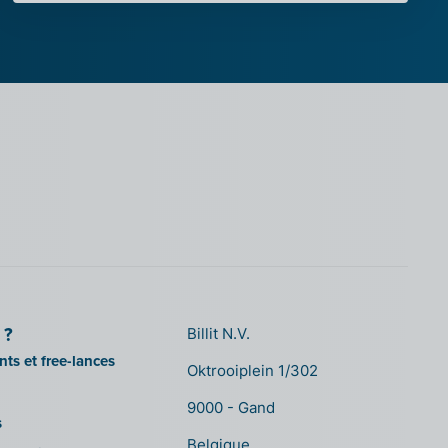
 ?
Billit N.V.
ts et free-lances
Oktrooiplein 1/302
9000 - Gand
s
Belgique