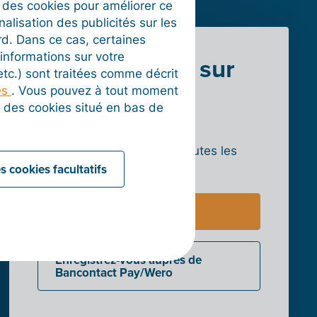
t des cookies pour améliorer ce
nalisation des publicités sur les
rd. Dans ce cas, certaines
informations sur votre
En savoir plus sur
 etc.) sont traitées comme décrit
Bancontact
es
. Vous pouvez à tout moment
on des cookies situé en bas de
Pay/Wero
Découvrez plus en détail toutes les
s cookies facultatifs
fonctionnalités et les tarifs.
Vers le site web
Enregistrez-vous auprès de
Bancontact Pay/Wero