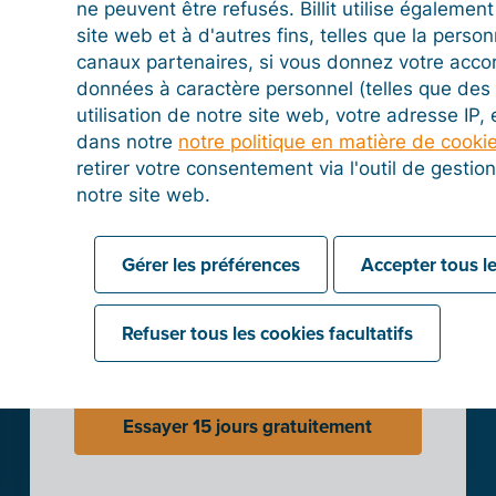
Bancontact Pay/Wero
ne peuvent être refusés. Billit utilise égalemen
site web et à d'autres fins, telles que la person
canaux partenaires, si vous donnez votre acco
données à caractère personnel (telles que des 
Créez un compte
utilisation de notre site web, votre adresse IP,
Billit
dans notre
notre politique en matière de cooki
retirer votre consentement via l'outil de gesti
notre site web.
Testez gratuitement toutes les
fonctions de Billit pendant 15 jours.
Gérer les préférences
Accepter tous le
Refuser tous les cookies facultatifs
Essayer 15 jours gratuitement