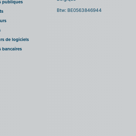
ns publiques
Btw: BE0563846944
ts
urs
s
rs de logiciels
s bancaires