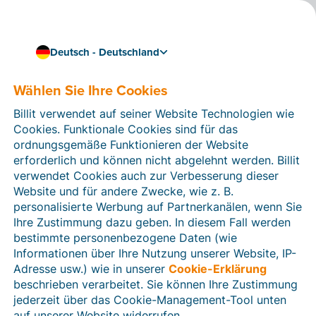
Deutsch - Deutschland
Verbessern Sie Ihren Forecast
Verknüpfen Sie Billit mit
Wählen Sie Ihre Cookies
Cashplannr und
Billit verwendet auf seiner Website Technologien wie
Cookies. Funktionale Cookies sind für das
optimieren Sie Ihr
ordnungsgemäße Funktionieren der Website
Cashflow-Management
erforderlich und können nicht abgelehnt werden. Billit
verwendet Cookies auch zur Verbesserung dieser
Mit
Cashplannr
behalten Sie Ihren Cashflow im Auge,
Website und für andere Zwecke, wie z. B.
damit Sie Ihre Geschäftstätigkeit ohne finanzielle
personalisierte Werbung auf Partnerkanälen, wenn Sie
Überraschungen führen können. Durch die
Ihre Zustimmung dazu geben. In diesem Fall werden
Verknüpfung mit Billit verbessern Sie Ihre Prognosen
bestimmte personenbezogene Daten (wie
mit Ihren offenen Rechnungen, um die Zukunft Ihres
Informationen über Ihre Nutzung unserer Website, IP-
Unternehmens noch besser vorhersehen zu können.
Adresse usw.) wie in unserer
Cookie-Erklärung
beschrieben verarbeitet. Sie können Ihre Zustimmung
Sie können Cashplannr
14 Tage lang kostenlos
jederzeit über das Cookie-Management-Tool unten
testen
. Danach zahlen Sie eine
monatliche Lizenz
.
auf unserer Website widerrufen.