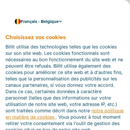
Français - Belgique
Enrichissez vos prévisions
Liez Billit à Cashplannr et
Choisissez vos cookies
optimisez la gestion de
Billit utilise des technologies telles que les cookies
sur son site web. Les cookies fonctionnels sont
vos flux de trésorerie
nécessaires au bon fonctionnement du site web et ne
peuvent être refusés. Billit utilise également des
Avec
Cashplannr
, vous surveillez vos flux de
cookies pour améliorer ce site web et à d'autres fins,
trésorerie pour pouvoir entreprendre tout en évitant
telles que la personnalisation des publicités sur les
les mauvaises surprises. En liant ce logiciel à Billit,
canaux partenaires, si vous donnez votre accord.
vous élargissez vos prévisions aux factures restant à
Dans ce cas, certaines données à caractère
payer afin d’anticiper encore plus précisément l’avenir
personnel (telles que des informations sur votre
de votre entreprise.
utilisation de notre site web, votre adresse IP, etc.)
Vous pouvez aussi
essayer gratuitement Cashplannr
sont traitées comme décrit dans notre
notre politique
pendant 14 jours
. Ensuite, vous payez
une licence
en matière de cookies
. Vous pouvez à tout moment
mensuelle
.
retirer votre consentement via l'outil de gestion des
cookies situé en bas de notre site web.