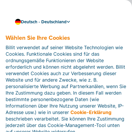
Deutsch - Deutschland
Über SDI Rechnungen stellen
Senden Sie Rechnungen
Wählen Sie Ihre Cookies
an Unternehmen und
Billit verwendet auf seiner Website Technologien wie
Cookies. Funktionale Cookies sind für das
Behörden in Italien
ordnungsgemäße Funktionieren der Website
erforderlich und können nicht abgelehnt werden. Billit
In 2019 hat Italien als erstes Land der Welt die
verwendet Cookies auch zur Verbesserung dieser
elektronische Rechnungsstellung für Transaktionen
Website und für andere Zwecke, wie z. B.
zwischen Unternehmen und mit Behörden
personalisierte Werbung auf Partnerkanälen, wenn Sie
verpflichtend eingeführt. Seit 2022 muss man diese
Ihre Zustimmung dazu geben. In diesem Fall werden
digitalen Rechnungen im
FatturaPA-Format
über das
bestimmte personenbezogene Daten (wie
SDI
(Sistema di interscambio) versenden.
Informationen über Ihre Nutzung unserer Website, IP-
Adresse usw.) wie in unserer
Cookie-Erklärung
Mit Billit können Sie Ihr Unternehmen im SDI
beschrieben verarbeitet. Sie können Ihre Zustimmung
registrieren, Ihre Rechnungen automatisch in das
jederzeit über das Cookie-Management-Tool unten
richtige Format konvertieren und Ihre Rechnungen
auf unserer Website widerrufen.