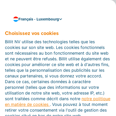
Français - Luxembourg
Facturation via SDI
Envoyez des factures aux
Choisissez vos cookies
entreprises et aux
Billit NV utilise des technologies telles que les
cookies sur son site web. Les cookies fonctionnels
pouvoirs publics en Italie
sont nécessaires au bon fonctionnement du site web
et ne peuvent être refusés. Billit utilise également des
En 2019, l’Italie est devenue le premier pays au monde
cookies pour améliorer ce site web et à d'autres fins,
à rendre la facturation électronique obligatoire pour
telles que la personnalisation des publicités sur les
les transactions entre les entreprises et les pouvoirs
canaux partenaires, si vous donnez votre accord.
publics. Depuis 2022, ces factures doivent être
Dans ce cas, certaines données à caractère
envoyées par voie numérique au format
FatturaPA
via
personnel (telles que des informations sur votre
le
SDI
(Sistema di interscambio).
utilisation de notre site web, votre adresse IP, etc.)
sont traitées comme décrit dans notre
notre politique
Grâce à Billit, vous pouvez inscrire votre entreprise
en matière de cookies
. Vous pouvez à tout moment
dans le SDI, convertir automatiquement vos factures
retirer votre consentement via l'outil de gestion des
au format requis et envoyer/recevoir vos factures à
cookies situé en bas de notre site web.