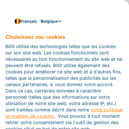
Français - Belgique
Facturation via SDI
Envoyez des factures aux
Choisissez vos cookies
entreprises et aux
Billit utilise des technologies telles que les cookies
sur son site web. Les cookies fonctionnels sont
pouvoirs publics en Italie
nécessaires au bon fonctionnement du site web et ne
peuvent être refusés. Billit utilise également des
En 2019, l’Italie est devenue le premier pays au monde
cookies pour améliorer ce site web et à d'autres fins,
à rendre la facturation électronique obligatoire pour
telles que la personnalisation des publicités sur les
les transactions entre les entreprises et les pouvoirs
canaux partenaires, si vous donnez votre accord.
publics. Depuis 2022, ces factures doivent être
Dans ce cas, certaines données à caractère
envoyées par voie numérique au format
FatturaPA
via
personnel (telles que des informations sur votre
le
SDI
(Sistema di interscambio).
utilisation de notre site web, votre adresse IP, etc.)
sont traitées comme décrit dans notre
notre politique
Grâce à Billit, vous pouvez inscrire votre entreprise
en matière de cookies
. Vous pouvez à tout moment
dans le SDI, convertir automatiquement vos factures
retirer votre consentement via l'outil de gestion des
au format requis et envoyer/recevoir vos factures à
cookies situé en bas de notre site web.