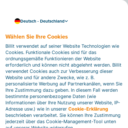
Deutsch - Deutschland
Nahtlos effizient arbeiten
Billit mit Visma Bouwsoft
Wählen Sie Ihre Cookies
integrieren
Billit verwendet auf seiner Website Technologien wie
Cookies. Funktionale Cookies sind für das
Verknüpfen Sie Billit mit
Visma Bouwsoft
, der CRM-
ordnungsgemäße Funktionieren der Website
Software für Baufachleute, Installateure, Gartenbauer
erforderlich und können nicht abgelehnt werden. Billit
und Architekten. Somit erhalten Sie beispielsweise
verwendet Cookies auch zur Verbesserung dieser
über das Projektmanagement von Visma Bouwsoft
Website und für andere Zwecke, wie z. B.
Zugriff auf den Billit Access Point.
personalisierte Werbung auf Partnerkanälen, wenn Sie
Ihre Zustimmung dazu geben. In diesem Fall werden
Darüber hinaus können Sie Ihre gesamte Verwaltung
bestimmte personenbezogene Daten (wie
automatisieren: Dank der intelligenten Scanfunktion
Informationen über Ihre Nutzung unserer Website, IP-
von Billit können Sie digitale Einkaufsrechnungen und
Adresse usw.) wie in unserer
Cookie-Erklärung
Zahlungsbelege mit Ihren Verkaufsrechnungen von
beschrieben verarbeitet. Sie können Ihre Zustimmung
Visma Bouwsoft kombinieren.
jederzeit über das Cookie-Management-Tool unten
auf unserer Website widerrufen.