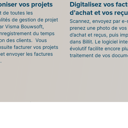
niser vos projets
Digitalisez vos fac
d’achat et vos reç
it de toutes les
lités de gestion de projet
Scannez, envoyez par e-
par Visma Bouwsoft,
prenez une photo de vos 
nregistrement du temps
d’achat et reçus, puis im
ion des clients. Vous
dans Billit. Le logiciel inte
suite facturer vos projets
évolutif facilite encore pl
t et envoyer les factures
traitement de vos docum
.
z avec votre
ble
ien vers plus de 30
de comptabilité et