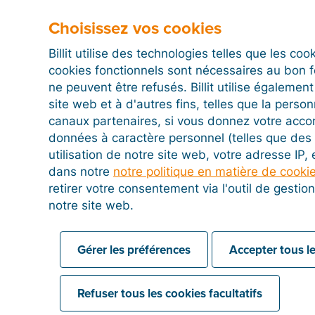
facilement vos
Choisissez vos cookies
 administratifs avec
ert-comptable.
Billit utilise des technologies telles que les co
cookies fonctionnels sont nécessaires au bon 
ne peuvent être refusés. Billit utilise égalemen
site web et à d'autres fins, telles que la person
canaux partenaires, si vous donnez votre acco
données à caractère personnel (telles que des 
utilisation de notre site web, votre adresse IP,
dans notre
notre politique en matière de cooki
retirer votre consentement via l'outil de gesti
z dès maintenant l’intég
notre site web.
 Billit avec Visma Bouws
Gérer les préférences
Accepter tous le
Créez un compte
Refuser tous les cookies facultatifs