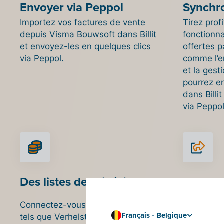
Envoyer via Peppol
Synchro
Importez vos factures de vente
Tirez prof
depuis Visma Bouwsoft dans Billit
fonctionna
et envoyez-les en quelques clics
offertes 
via Peppol.
comme l’e
et la gest
pourrez en
dans Billi
via Peppol
Des listes de prix à jour
Partage
compta
Connectez-vous à des fournisseurs
Créez un l
Français - Belgique
tels que Verhelst, Facq ou Desco
logiciels 