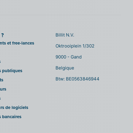
 ?
Billit N.V.
ts et free-lances
Oktrooiplein 1/302
9000 - Gand
s
Belgique
ns publiques
Btw: BE0563846944
ts
urs
s
rs de logiciels
s bancaires