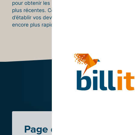
pour obtenir les listes de prix les
partagez 
plus récentes. Cela vous permettra
documents
d’établir vos devis et factures
votre exp
encore plus rapidement.
Teste
de
Page d’aide