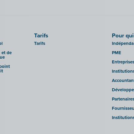
Tarifs
Pour qui
ol
Tarifs
Indépendan
 et de
PME
que
Entreprise
 point
it
Institutio
Accountan
Développe
Partenaire
Fournisseu
Institution