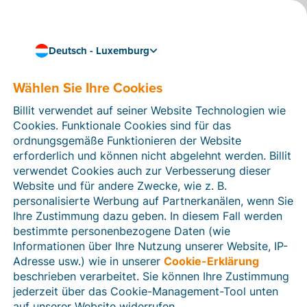
Deutsch - Luxemburg
Wählen Sie Ihre Cookies
Wie können wir Ihnen helfen?
Hilfeartikel
Billit verwendet auf seiner Website Technologien wie
Cookies. Funktionale Cookies sind für das
In diesem Bereich der Billit-Website finden Sie
ordnungsgemäße Funktionieren der Website
Anleitungen und Informationen zu allen Funktionen von
erforderlich und können nicht abgelehnt werden. Billit
Billit. Sie können Hilfeartikel über die Suchfunktion
verwendet Cookies auch zur Verbesserung dieser
oder über die Menüstruktur auf der linken Seite finden.
Website und für andere Zwecke, wie z. B.
personalisierte Werbung auf Partnerkanälen, wenn Sie
Suchen
Ihre Zustimmung dazu geben. In diesem Fall werden
bestimmte personenbezogene Daten (wie
Informationen über Ihre Nutzung unserer Website, IP-
Adresse usw.) wie in unserer
Cookie-Erklärung
Verifizierung der Identität
beschrieben verarbeitet. Sie können Ihre Zustimmung
jederzeit über das Cookie-Management-Tool unten
Für luxemburgische Unternehmen
auf unserer Website widerrufen.