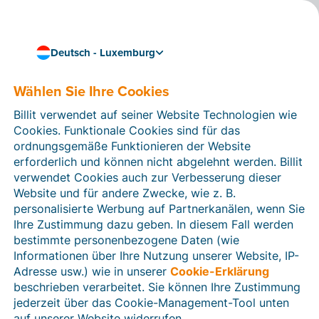
Deutsch - Luxemburg
Wählen Sie Ihre Cookies
Wie können wir Ihnen helfen?
Hilfeartikel
Billit verwendet auf seiner Website Technologien wie
Cookies. Funktionale Cookies sind für das
In diesem Bereich der Billit-Website finden Sie
ordnungsgemäße Funktionieren der Website
Anleitungen und Informationen zu allen Funktionen von
erforderlich und können nicht abgelehnt werden. Billit
Billit. Sie können Hilfeartikel über die Suchfunktion
verwendet Cookies auch zur Verbesserung dieser
oder über die Menüstruktur auf der linken Seite finden.
Website und für andere Zwecke, wie z. B.
personalisierte Werbung auf Partnerkanälen, wenn Sie
Suchen
Ihre Zustimmung dazu geben. In diesem Fall werden
bestimmte personenbezogene Daten (wie
Informationen über Ihre Nutzung unserer Website, IP-
Adresse usw.) wie in unserer
Cookie-Erklärung
Verifizierung der Identität
beschrieben verarbeitet. Sie können Ihre Zustimmung
jederzeit über das Cookie-Management-Tool unten
Für luxemburgische Unternehmen
auf unserer Website widerrufen.