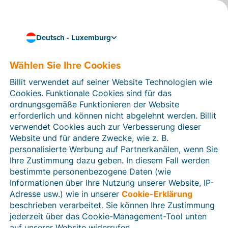
Deutsch - Luxemburg
Wählen Sie Ihre Cookies
Wie können wir Ihnen helfen?
Hilfeartikel
Billit verwendet auf seiner Website Technologien wie
Cookies. Funktionale Cookies sind für das
In diesem Bereich der Billit-Website finden Sie
ordnungsgemäße Funktionieren der Website
Anleitungen und Informationen zu allen Funktionen von
erforderlich und können nicht abgelehnt werden. Billit
Billit. Sie können Hilfeartikel über die Suchfunktion
verwendet Cookies auch zur Verbesserung dieser
oder über die Menüstruktur auf der linken Seite finden.
Website und für andere Zwecke, wie z. B.
personalisierte Werbung auf Partnerkanälen, wenn Sie
Suchen
Ihre Zustimmung dazu geben. In diesem Fall werden
bestimmte personenbezogene Daten (wie
Informationen über Ihre Nutzung unserer Website, IP-
Adresse usw.) wie in unserer
Cookie-Erklärung
Verifizierung der Identität
beschrieben verarbeitet. Sie können Ihre Zustimmung
jederzeit über das Cookie-Management-Tool unten
Für luxemburgische Unternehmen
auf unserer Website widerrufen.