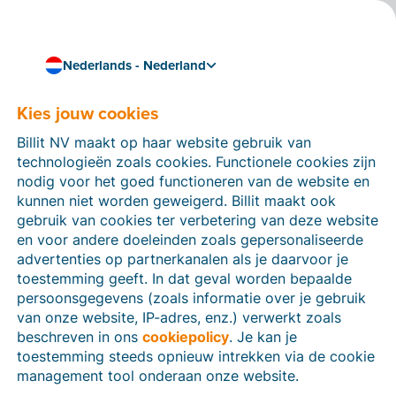
Nederlands - Nederland
Kies jouw cookies
Hoe kunnen we je helpen?
Help-artikelen
Billit NV maakt op haar website gebruik van
technologieën zoals cookies. Functionele cookies zijn
Op deze sectie van de Billit-website vind je
nodig voor het goed functioneren van de website en
handleidingen en informatie over alle functies in Billit.
kunnen niet worden geweigerd. Billit maakt ook
Je kan help-artikelen vinden via de zoekfunctie of via
gebruik van cookies ter verbetering van deze website
de menu-structuur links.
en voor andere doeleinden zoals gepersonaliseerde
advertenties op partnerkanalen als je daarvoor je
Zoek
toestemming geeft. In dat geval worden bepaalde
persoonsgegevens (zoals informatie over je gebruik
van onze website, IP-adres, enz.) verwerkt zoals
beschreven in ons
cookiepolicy
. Je kan je
Identiteitsverificatie
toestemming steeds opnieuw intrekken via de cookie
management tool onderaan onze website.
Voor Nederlandse bedrijven