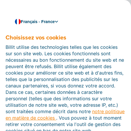
Français - France
Choisissez vos cookies
Comment pouvons-nous vous aider ?
Articles d’aide
Billit utilise des technologies telles que les cookies
sur son site web. Les cookies fonctionnels sont
Dans cette section du site Web Billit, vous trouverez
nécessaires au bon fonctionnement du site web et ne
des manuels et des informations sur toutes les
peuvent être refusés. Billit utilise également des
fonctions de Billit. Vous pouvez trouver des articles
cookies pour améliorer ce site web et à d'autres fins,
d’aide via le moteur de recherche ou le menu structuré
telles que la personnalisation des publicités sur les
à gauche.
canaux partenaires, si vous donnez votre accord.
Dans ce cas, certaines données à caractère
Cherchez
personnel (telles que des informations sur votre
utilisation de notre site web, votre adresse IP, etc.)
sont traitées comme décrit dans notre
notre politique
en matière de cookies
. Vous pouvez à tout moment
Plateforme Agréée
retirer votre consentement via l'outil de gestion des
cookies situé en bas de notre site web.