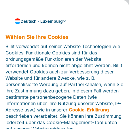
Deutsch - Luxemburg
Nahtlos und effizient arbeiten
Billit mit Bookingplanner
Wählen Sie Ihre Cookies
by Stardekk verknüpfen
Billit verwendet auf seiner Website Technologien wie
Cookies. Funktionale Cookies sind für das
Mit
Bookingplanner by Stardekk
verwalten Sie Ihre
ordnungsgemäße Funktionieren der Website
Buchungen für Ihr
Hotel oder B&B
mit weniger
erforderlich und können nicht abgelehnt werden. Billit
Aufwand. Durch die Verknüpfung dieses Tools mit Billit
verwendet Cookies auch zur Verbesserung dieser
synchronisieren Sie außerdem automatisch alle Ihre
Website und für andere Zwecke, wie z. B.
Rechnungen und Gutschriften und erhalten Zugriff auf
personalisierte Werbung auf Partnerkanälen, wenn Sie
das
Peppol-Netzwerk
. Wenn Sie Billit zudem mit Ihrer
Ihre Zustimmung dazu geben. In diesem Fall werden
Buchhaltungssoftware verknüpfen, können Sie alle Ihre
bestimmte personenbezogene Daten (wie
Finanzunterlagen auch ganz einfach online mit Ihrem
Informationen über Ihre Nutzung unserer Website, IP-
Buchhalter oder Steuerberater teilen.
Adresse usw.) wie in unserer
Cookie-Erklärung
beschrieben verarbeitet. Sie können Ihre Zustimmung
Sie können Bookingplanner by Stardekk
14 Tage lang
jederzeit über das Cookie-Management-Tool unten
kostenlos testen
. Danach zahlen Sie einen
Tarif
pro
auf unserer Website widerrufen.