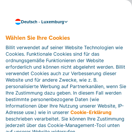
Deutsch - Luxemburg
Nahtlos und effizient arbeiten
Billit mit Ihrem Shopify
Wählen Sie Ihre Cookies
Kassensystem
Billit verwendet auf seiner Website Technologien wie
Cookies. Funktionale Cookies sind für das
verknüpfen
ordnungsgemäße Funktionieren der Website
erforderlich und können nicht abgelehnt werden. Billit
Über webwinkelfacturen.nl können Sie ganz einfach
verwendet Cookies auch zur Verbesserung dieser
eine Verknüpfung zwischen Billit und Ihrem
Shopify
Website und für andere Zwecke, wie z. B.
Kassensystem
herstellen. Auf diese Weise werden
personalisierte Werbung auf Partnerkanälen, wenn Sie
Verkäufe automatisch in digitale Rechnungen in Billit
Ihre Zustimmung dazu geben. In diesem Fall werden
umgewandelt. Praktisch, denn so sparen Sie Zeit,
bestimmte personenbezogene Daten (wie
vermeiden Fehler und können Ihre Rechnungen
Informationen über Ihre Nutzung unserer Website, IP-
problemlos an Ihren Buchhalter oder Steuerberater
Adresse usw.) wie in unserer
Cookie-Erklärung
weiterleiten.
beschrieben verarbeitet. Sie können Ihre Zustimmung
jederzeit über das Cookie-Management-Tool unten
Sie können die Verknüpfung 30 Tage lang kostenlos
auf unserer Website widerrufen.