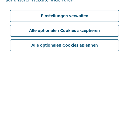
testen. Danach wählen Sie einen
Tarif
, der sich nach
der Anzahl der von Ihnen versendeten Rechnungen
Einstellungen verwalten
richtet.
Alle optionalen Cookies akzeptieren
Alle optionalen Cookies ablehnen