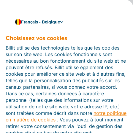
Français - Belgique
Travaillez de manière fluide et efficace
Liez Billit à votre solution
Choisissez vos cookies
de caisse Shopify
Billit utilise des technologies telles que les cookies
sur son site web. Les cookies fonctionnels sont
nécessaires au bon fonctionnement du site web et ne
Avec winkelboekhouding.nl, vous pouvez facilement
peuvent être refusés. Billit utilise également des
créer un lien entre Billit et votre
solution de caisse
cookies pour améliorer ce site web et à d'autres fins,
Shopify
. Ainsi, les ventes sont automatiquement
telles que la personnalisation des publicités sur les
converties en factures numériques dans Billit. Une
canaux partenaires, si vous donnez votre accord.
solution pratique qui vous aidera à gagner du temps, à
Dans ce cas, certaines données à caractère
éviter les erreurs et à partager facilement vos factures
personnel (telles que des informations sur votre
avec votre comptable.
utilisation de notre site web, votre adresse IP, etc.)
Vous pouvez essayer l’association gratuitement
sont traitées comme décrit dans notre
notre politique
pendant 30 jours. Ensuite, vous pourrez choisir un
en matière de cookies
. Vous pouvez à tout moment
tarif en
fonction du nombre de factures que vous
retirer votre consentement via l'outil de gestion des
envoyez.
cookies situé en bas de notre site web.