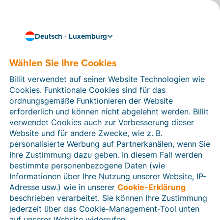
Deutsch - Luxemburg
Wählen Sie Ihre Cookies
Buchhaltung
So digitalisieren Sie die
Billit verwendet auf seiner Website Technologien wie
Buchhaltung mit Ihrem
Cookies. Funktionale Cookies sind für das
ordnungsgemäße Funktionieren der Website
Steuerbüro
erforderlich und können nicht abgelehnt werden. Billit
verwendet Cookies auch zur Verbesserung dieser
Belege digitalisieren und Buchhaltung automatisieren –
Website und für andere Zwecke, wie z. B.
so klappt’s mit den Steuerberatern.
personalisierte Werbung auf Partnerkanälen, wenn Sie
4 min Lesezeit
Ihre Zustimmung dazu geben. In diesem Fall werden
bestimmte personenbezogene Daten (wie
Informationen über Ihre Nutzung unserer Website, IP-
Adresse usw.) wie in unserer
Cookie-Erklärung
beschrieben verarbeitet. Sie können Ihre Zustimmung
jederzeit über das Cookie-Management-Tool unten
auf unserer Website widerrufen.