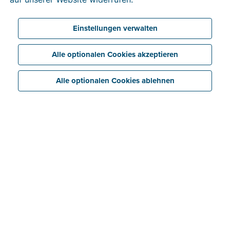
Einstellungen verwalten
Alle optionalen Cookies akzeptieren
Alle optionalen Cookies ablehnen
Buchhaltung
automatisieren: So gelingt
die digitale Zusammenarbeit
mit der Steuerkanzlei
Ob Handwerksbetrieb, Freelancerin oder kleiner
Online-Shop: Fast alle arbeiten mit einer
Steuerberatung zusammen. Und genau hier entsteht
oft ein Problem, das Zeit, Geld und Nerven kostet –
die Belegübergabe.