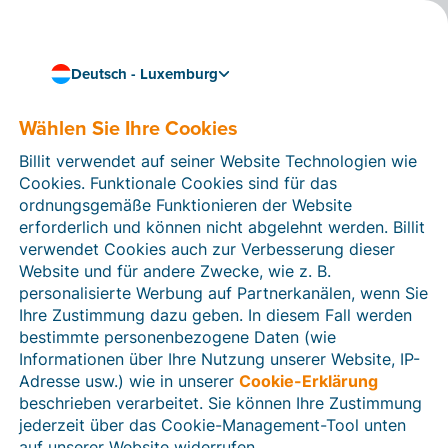
Deutsch - Luxemburg
Wählen Sie Ihre Cookies
Unternehmen
Checkliste:
Billit verwendet auf seiner Website Technologien wie
Personalplanung
Cookies. Funktionale Cookies sind für das
ordnungsgemäße Funktionieren der Website
erforderlich und können nicht abgelehnt werden. Billit
Diese fünf Punkte sollten Sie als Neu-Arbeitgeber
verwendet Cookies auch zur Verbesserung dieser
unbedingt beachten: Von Bürokratie bis Versicherung.
Website und für andere Zwecke, wie z. B.
Jetzt alles dazu erfahren!
personalisierte Werbung auf Partnerkanälen, wenn Sie
6 min Lesezeit
Ihre Zustimmung dazu geben. In diesem Fall werden
bestimmte personenbezogene Daten (wie
Informationen über Ihre Nutzung unserer Website, IP-
Adresse usw.) wie in unserer
Cookie-Erklärung
beschrieben verarbeitet. Sie können Ihre Zustimmung
jederzeit über das Cookie-Management-Tool unten
auf unserer Website widerrufen.