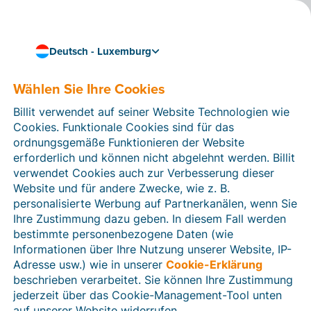
Deutsch - Luxemburg
Wählen Sie Ihre Cookies
12.12.2023
Jetzt erhältlich: die neue
Billit verwendet auf seiner Website Technologien wie
Billit-App für Ihr
Cookies. Funktionale Cookies sind für das
ordnungsgemäße Funktionieren der Website
Smartphone
erforderlich und können nicht abgelehnt werden. Billit
verwendet Cookies auch zur Verbesserung dieser
Die brandneue
Billit-App
steht ab sofort im App Store
Website und für andere Zwecke, wie z. B.
von Apple und im Google Play Store zum Download
personalisierte Werbung auf Partnerkanälen, wenn Sie
bereit. Mit der App können Sie
Kassenbelege schnell
Ihre Zustimmung dazu geben. In diesem Fall werden
und bequem scannen
, in Ihr Billit-Konto importieren
bestimmte personenbezogene Daten (wie
und so mit Ihrem Buchhalter oder Steuerberater teilen.
Informationen über Ihre Nutzung unserer Website, IP-
Praktisch!
Adresse usw.) wie in unserer
Cookie-Erklärung
beschrieben verarbeitet. Sie können Ihre Zustimmung
jederzeit über das Cookie-Management-Tool unten
auf unserer Website widerrufen.