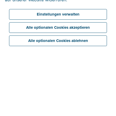
Einstellungen verwalten
Alle optionalen Cookies akzeptieren
Alle optionalen Cookies ablehnen
Nie wieder chaotische
Quittungssammlungen
Als Gewerbetreibender haben vermutlich auch Sie ein
Hassliebe-Verhältnis zu Papierquittungen. Es ist
natürlich prima, dass Sie Ausgaben in Ihrer
Buchhaltung berücksichtigen können, aber dazu