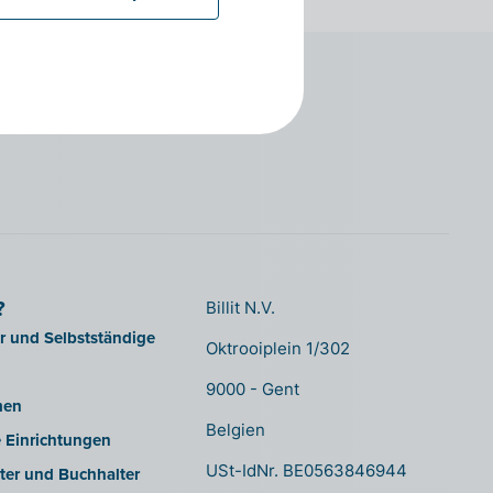
?
Billit N.V.
er und Selbstständige
Oktrooiplein 1/302
9000 - Gent
men
Belgien
e Einrichtungen
USt-IdNr. BE0563846944
ter und Buchhalter