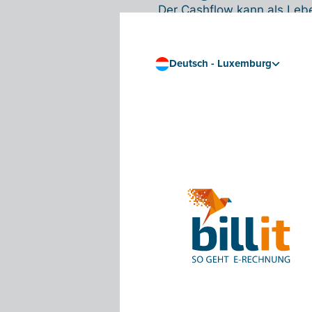
Der Cashflow kann als Leb
worum geht es dabei genau
besten mit ihm um? Das les
Mehr lesen
Deutsch - Luxemburg
Unternehmen
Was ist ein Umsatzs
Karussellbetrug?
Ein Karussell ist normalerw
kann es auch ein Modell zu
genau?
Mehr lesen