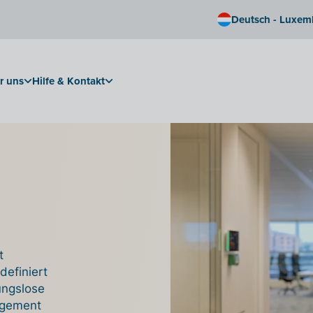
Deutsch - Luxem
r uns
Hilfe & Kontakt
t
definiert
bungslose
agement