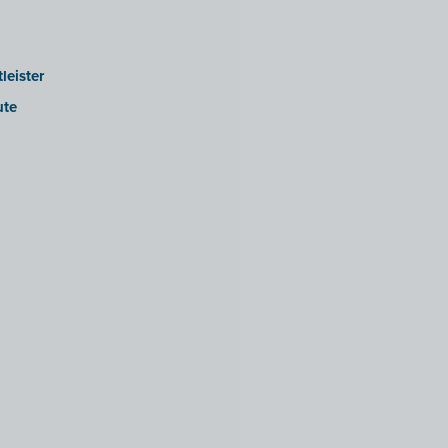
leister
ute