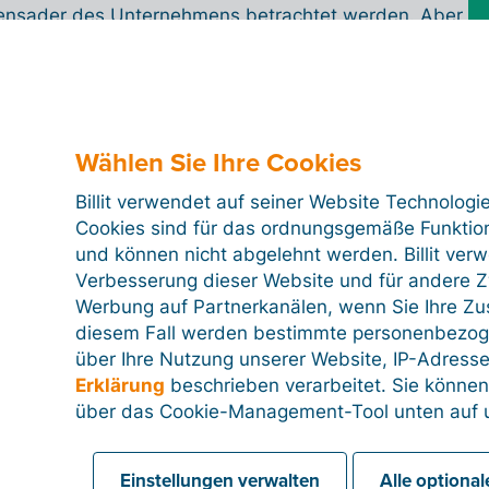
ensader des Unternehmens betrachtet werden. Aber
, wie berechnet man ihn und wie geht man am
en Sie in diesem Blogartikel.
Wählen Sie Ihre Cookies
Billit verwendet auf seiner Website Technologi
Cookies sind für das ordnungsgemäße Funktion
teuerkarussell? Und was bedeutet
und können nicht abgelehnt werden. Billit ver
Verbesserung dieser Website und für andere Zw
eise ein Fahrgeschäft, aber in der Geschäftswelt
Werbung auf Partnerkanälen, wenn Sie Ihre Z
r Umsatzsteuerhinterziehung sein. Wie läuft das
diesem Fall werden bestimmte personenbezog
über Ihre Nutzung unserer Website, IP-Adresse
Erklärung
beschrieben verarbeitet. Sie können
über das Cookie-Management-Tool unten auf u
Einstellungen verwalten
Alle optiona