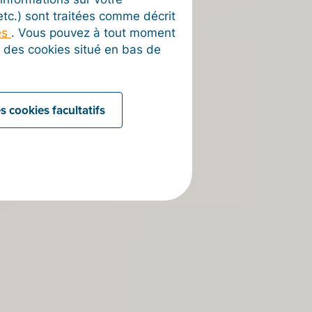
 etc.) sont traitées comme décrit
es
. Vous pouvez à tout moment
on des cookies situé en bas de
es en
s cookies facultatifs
s suffira de
el.
’accès Billit