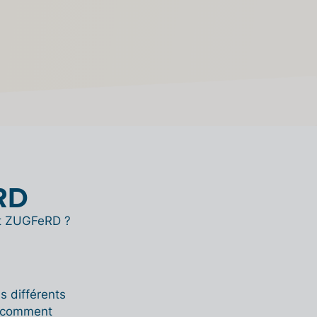
eRD
at ZUGFeRD ?
s différents
z comment