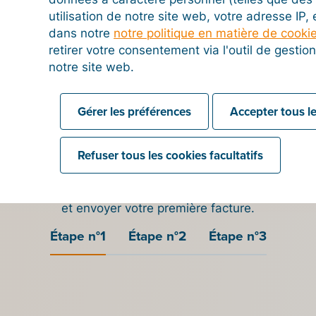
utilisation de notre site web, votre adresse IP,
dans notre
notre politique en matière de cooki
retirer votre consentement via l'outil de gesti
notre site web.
ent envoyer des factur
Allemagne ?
Gérer les préférences
Accepter tous le
lez envoyer des factures en Allemagne via Peppol, il vou
Refuser tous les cookies facultatifs
ous
enregistrer
auprès d'un
point d'accès Peppol offici
tapes ci-dessous pour vous enregistrer auprès du point d
et envoyer votre première facture.
Étape n°1
Étape n°2
Étape n°3