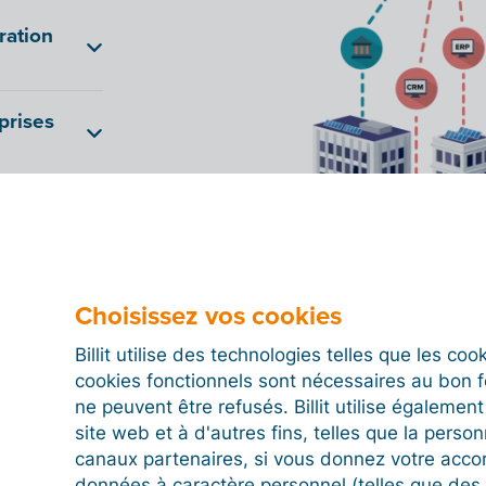
ration
res
prises
 ces
lemagne,
dérales (
ZRE
)
 à toutes les
il avant
ale.
e client
 d'un point
 utiliser. Si
.
, vous pouvez
otre fichier
ppol
, il est
Choisissez vos cookies
 à l'adresse
ectroniques
Billit utilise des technologies telles que les co
-RE via
cookies fonctionnels sont nécessaires au bon 
un point
ne peuvent être refusés. Billit utilise égalemen
ement à
site web et à d'autres fins, telles que la person
ands. Il est
s aux grandes
canaux partenaires, si vous donnez votre acco
rer auprès
données à caractère personnel (telles que des 