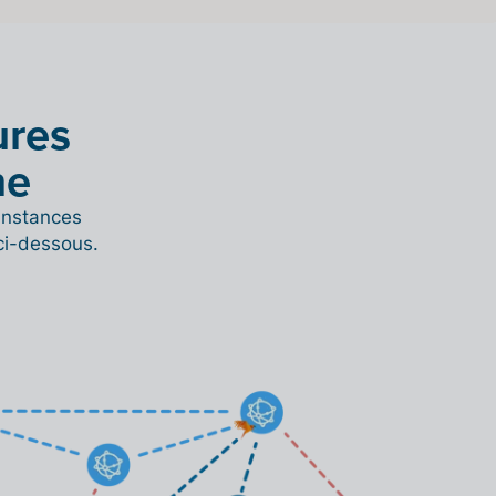
ures
ne
 instances
ci-dessous.