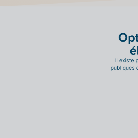
Opt
é
Il existe
publiques 