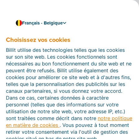
Français - Belgique
Téléchargez nos brochures et optimisez votre
facturation
Choisissez vos cookies
Brochures Billit
Billit utilise des technologies telles que les cookies
Vous souhaitez en savoir plus sur la manière dont Billit
sur son site web. Les cookies fonctionnels sont
peut aider votre entreprise à simplifier votre
nécessaires au bon fonctionnement du site web et ne
processus de facturation ? Téléchargez nos brochures
peuvent être refusés. Billit utilise également des
d'information ci-dessous pour un aperçu approfondi
cookies pour améliorer ce site web et à d'autres fins,
de nos fonctionnalités, de nos intégrations et plus
telles que la personnalisation des publicités sur les
encore.
canaux partenaires, si vous donnez votre accord.
Dans ce cas, certaines données à caractère
personnel (telles que des informations sur votre
utilisation de notre site web, votre adresse IP, etc.)
sont traitées comme décrit dans notre
notre politique
en matière de cookies
. Vous pouvez à tout moment
retirer votre consentement via l'outil de gestion des
cookies situé en bas de notre site web.