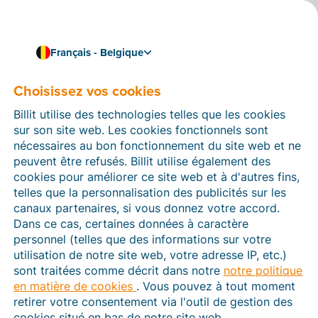
Français - Belgique
Facturation simple et conforme avec Peppol
La facturation
Choisissez vos cookies
électronique en Grèce
Billit utilise des technologies telles que les cookies
sur son site web. Les cookies fonctionnels sont
Si vous faites des affaires avec les pouvoirs publics
nécessaires au bon fonctionnement du site web et ne
grecs, vous devrez vous conformer à la législation
peuvent être refusés. Billit utilise également des
grecque en matière de facturation électronique.
cookies pour améliorer ce site web et à d'autres fins,
telles que la personnalisation des publicités sur les
Même si vous échangez uniquement des factures avec
canaux partenaires, si vous donnez votre accord.
d'autres entreprises, il sera intéressant de passer à
Dans ce cas, certaines données à caractère
une solution électronique qui présente de nombreux
personnel (telles que des informations sur votre
avantages.
utilisation de notre site web, votre adresse IP, etc.)
Découvrez ci-dessous les dernières informations
sont traitées comme décrit dans notre
notre politique
concernant la facturation électronique en Grèce et
en matière de cookies
. Vous pouvez à tout moment
commencez à établir vos premières factures
retirer votre consentement via l'outil de gestion des
électroniques en quelques minutes.
cookies situé en bas de notre site web.