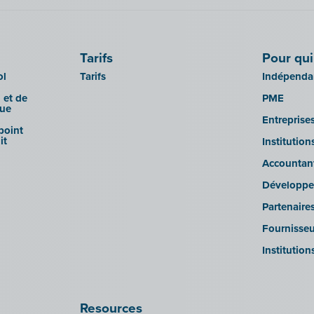
Tarifs
Pour qui
ol
Tarifs
Indépendan
 et de
PME
que
Entreprise
 point
it
Institutio
Accountan
Développe
Partenaire
Fournisseu
Institution
Resources