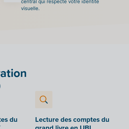
central qui respecte votre identité
visuelle.
ration
)
tes du
Lecture des comptes du
V
grand livre en UBL