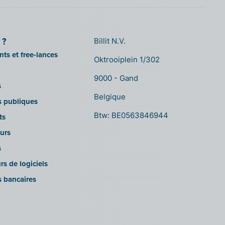
 ?
Billit N.V.
ts et free-lances
Oktrooiplein 1/302
9000 - Gand
s
Belgique
ns publiques
Btw: BE0563846944
ts
urs
s
rs de logiciels
s bancaires