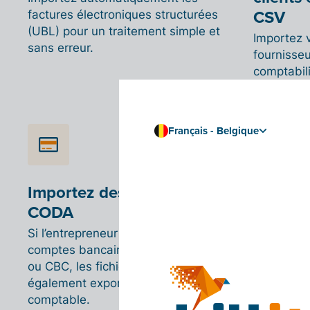
CSV
factures électroniques structurées
(UBL) pour un traitement simple et
Importez 
sans erreur.
fournisseu
comptabili
fichier CS
Français - Belgique
Importez des fichiers
Prépare
CODA
avec P
Si l’entrepreneur dispose de
Billit vou
comptes bancaires liés via Billbank
clients, a
ou CBC, les fichiers CODA seront
son propr
également exportés vers le logiciel
En savoir
comptable.