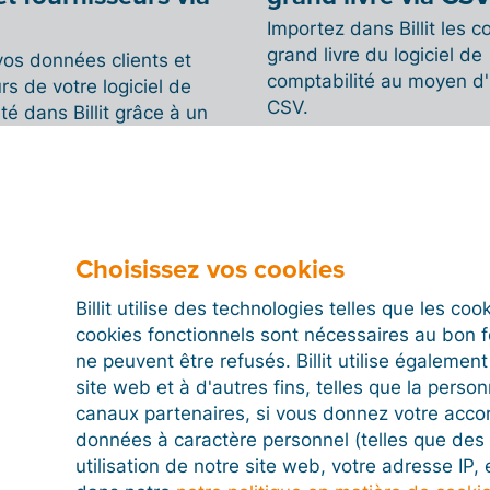
Importez dans Billit les 
grand livre du logiciel de
vos données clients et
comptabilité au moyen d'u
rs de votre logiciel de
CSV.
té dans Billit grâce à un
V.
Choisissez vos cookies
z-vous à l’avenir
Billit utilise des technologies telles que les co
eppol
cookies fonctionnels sont nécessaires au bon 
ne peuvent être refusés. Billit utilise égalemen
s connecte, vous et vos
site web et à d'autres fins, telles que la person
u réseau Peppol grâce à
canaux partenaires, si vous donnez votre acco
e point d'accès Peppol.
données à caractère personnel (telles que des 
 plus sur Peppol
utilisation de notre site web, votre adresse IP,