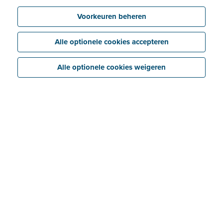
Voorkeuren beheren
Alle optionele cookies accepteren
Alle optionele cookies weigeren
Bespaar
Koppel eenvoudig je Billit-dossiers met je
boekhoudsoftware dankzij de gratis
boekhoudersaccount van Billit.