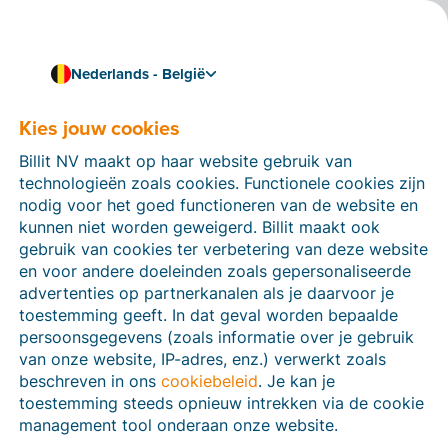
Nederlands - België
Koppel Billit met je boekhoudsoftware
Koppel Billit met Adsolut
Kies jouw cookies
(cloud-versie)
Billit NV maakt op haar website gebruik van
technologieën zoals cookies. Functionele cookies zijn
Koppel Billit met Adsolut (cloud-versie) en importeer
nodig voor het goed functioneren van de website en
automatisch gestructureerde electronische facturen en
kunnen niet worden geweigerd. Billit maakt ook
CODA-bestanden uit Billit.
gebruik van cookies ter verbetering van deze website
en voor andere doeleinden zoals gepersonaliseerde
advertenties op partnerkanalen als je daarvoor je
toestemming geeft. In dat geval worden bepaalde
persoonsgegevens (zoals informatie over je gebruik
van onze website, IP-adres, enz.) verwerkt zoals
beschreven in ons
cookiebeleid
. Je kan je
toestemming steeds opnieuw intrekken via de cookie
management tool onderaan onze website.